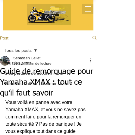
Post
Tous les posts
Sebastien Gallet
Tous les posts
16 avr.
4 min de lecture
Guide de remorquage pour
Clés perdues de scooter, moto
Yamaha XMAX : tout ce
Panne de batterie, comment faire ?
qu’il faut savoir
Vous voilà en panne avec votre 
Yamaha XMAX, et vous ne savez pas 
comment faire pour la remorquer en 
toute sécurité ? Pas de panique ! Je 
vous explique tout dans ce guide 