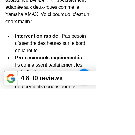
adaptée aux deux-roues comme le 
Yamaha XMAX. Voici pourquoi c’est un 
choix malin :  
Intervention rapide
 : Pas besoin 
d’attendre des heures sur le bord 
de la route.  
Professionnels expérimentés
 : 
Ils connaissent parfaitement les 
spécificités des scooters et motos.  
Matériel adapté
 : Camions et 
équipements conçus pour le 
remorquage moto.  
Sécurité garantie
 : Votre Yamaha 
XMAX est manipulé avec soin.  
Disponibilité
 : Peu importe l’heure 
ou le jour, vous êtes pris en 
charge.  