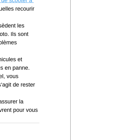
de scooter à 
elles recourir 
sèdent les 
o. Ils sont 
oblèmes 
icules et 
os en panne.
l, vous 
’agit de rester 
ssurer la 
uvrent pour vous 