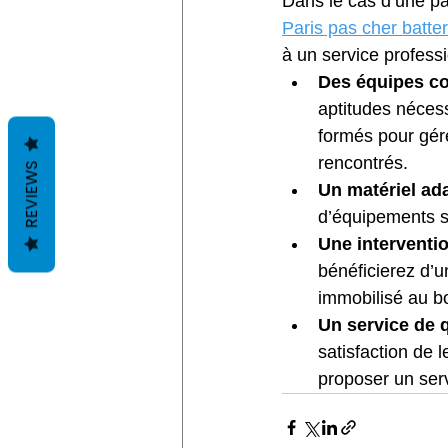
Dans le cas d’une pan
Paris pas cher batt
à un service professi
Des équipes co
aptitudes nécess
formés pour gére
rencontrés.
REVIEWS
Un matériel ada
d’équipements s
Une interventio
bénéficierez d’un
immobilisé au bo
Un service de q
satisfaction de 
proposer un serv