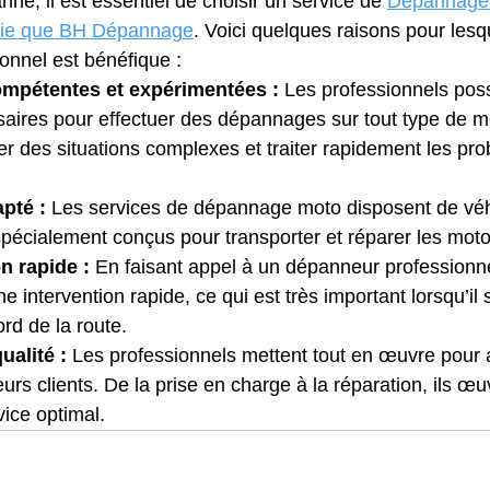
ne, il est essentiel de choisir un service de 
Dépannage 
erie que BH Dépannage
. Voici quelques raisons pour lesqu
onnel est bénéfique :
mpétentes et expérimentées :
 Les professionnels pos
aires pour effectuer des dépannages sur tout type de mot
r des situations complexes et traiter rapidement les pr
pté :
 Les services de dépannage moto disposent de véh
pécialement conçus pour transporter et réparer les mot
n rapide :
 En faisant appel à un dépanneur professionne
e intervention rapide, ce qui est très important lorsqu’il s
rd de la route.
ualité :
 Les professionnels mettent tout en œuvre pour a
leurs clients. De la prise en charge à la réparation, ils œ
ice optimal.