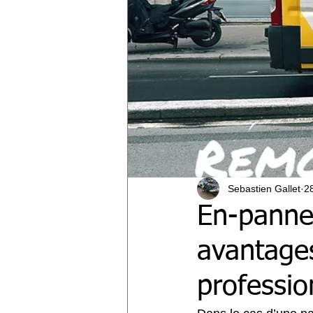
Sebastien Gallet
2
En-panne
avantage
professio