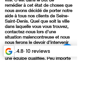
remédier à cet état de choses que
nous avons décidé de porter notre
aide à tous nos clients de Seine-
Saint-Denis. Quel que soit la ville
dans laquelle vous vous trouvez,
contactez-nous lors d'une
situation malencontreuse et nous
nous ferons le devoir d'intervenir
promptement. Nous envoyons
vers vous notre dépanneuse et
une équipe qualifiée. Peu importe
que le dépannage concerne une
auto ou une moto. Tout ce que
vous avez à faire est de nous le
spécifier lors de votre appel et
nous prendrons les dispositions
nécessaires. Le problème qui
vous maintient sur place est peut-
être dû à la batterie qui s'est
peut-être déchargée ou qui est